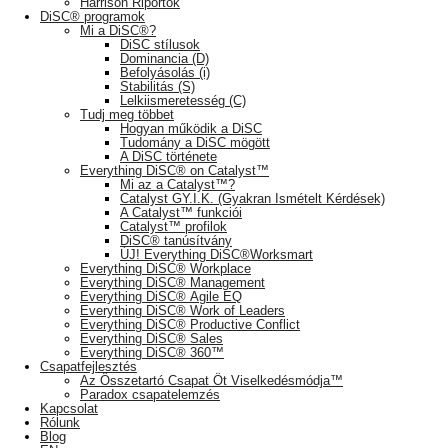
Harrison Riportok
DiSC® programok
Mi a DiSC®?
DiSC stílusok
Dominancia (D)
Befolyásolás (i)
Stabilitás (S)
Lelkiismeretesség (C)
Tudj meg többet
Hogyan működik a DiSC
Tudomány a DiSC mögött
A DiSC története
Everything DiSC® on Catalyst™
Mi az a Catalyst™?
Catalyst GY.I.K. (Gyakran Ismételt Kérdések)
A Catalyst™ funkciói
Catalyst™ profilok
DiSC® tanúsítvány
ÚJ! Everything DiSC®Worksmart
Everything DiSC® Workplace
Everything DiSC® Management
Everything DiSC® Agile EQ
Everything DiSC® Work of Leaders
Everything DiSC® Productive Conflict
Everything DiSC® Sales
Everything DiSC® 360™
Csapatfejlesztés
Az Összetartó Csapat Öt Viselkedésmódja™
Paradox csapatelemzés
Kapcsolat
Rólunk
Blog