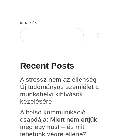
fejlesztés
Kapcsolat
Rólunk
Blog
EN
KERESÉS
Recent Posts
A stressz nem az ellenség –
Új tudományos szemlélet a
munkahelyi kihívások
kezelésére
A belső kommunikáció
csapdája: Miért nem értjük
meg egymást – és mit
tehetünk végre ellene?