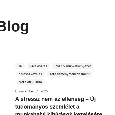
Harrison
DiSC® programok
Csapat
Blog
HR
Kiválasztás
Pozitív munkakörnyezet
Stresszkezelés
Teljesítménymenedzsment
Vállalati kultúra
november 14, 2025
A stressz nem az ellenség – Új
tudományos szemlélet a
munkahelyi kihívások kezelésére