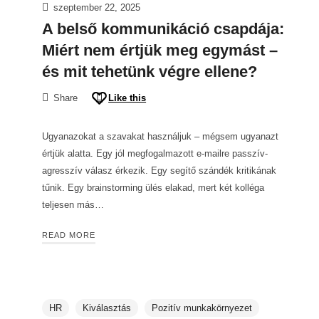
szeptember 22, 2025
A belső kommunikáció csapdája:
Miért nem értjük meg egymást –
és mit tehetünk végre ellene?
Share
Like this
Ugyanazokat a szavakat használjuk – mégsem ugyanazt
értjük alatta. Egy jól megfogalmazott e-mailre passzív-
agresszív válasz érkezik. Egy segítő szándék kritikának
tűnik. Egy brainstorming ülés elakad, mert két kolléga
teljesen más…
READ MORE
HR
Kiválasztás
Pozitív munkakörnyezet