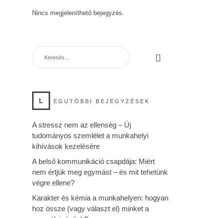
Nincs megjeleníthető bejegyzés.
KERESÉS:
L
EGUTÓBBI BEJEGYZÉSEK
A stressz nem az ellenség – Új
tudományos szemlélet a munkahelyi
kihívások kezelésére
A belső kommunikáció csapdája: Miért
nem értjük meg egymást – és mit tehetünk
végre ellene?
Karakter és kémia a munkahelyen: hogyan
hoz össze (vagy választ el) minket a