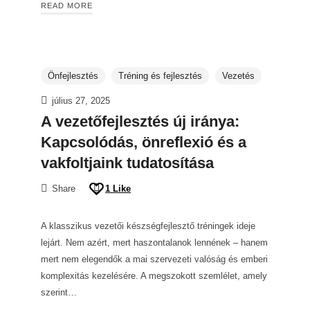
READ MORE
Önfejlesztés
Tréning és fejlesztés
Vezetés
július 27, 2025
A vezetőfejlesztés új iránya:
Kapcsolódás, önreflexió és a
vakfoltjaink tudatosítása
Share
1
Like
A klasszikus vezetői készségfejlesztő tréningek ideje
lejárt. Nem azért, mert haszontalanok lennének – hanem
mert nem elegendők a mai szervezeti valóság és emberi
komplexitás kezelésére. A megszokott szemlélet, amely
szerint…