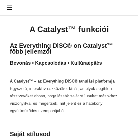
Szervezetfejlesztés,
A Catalyst™ funkciói
coaching,
tanácsadás
Az Everything DiSC® on Catalyst™
főbb jellemzői
Bevonás • Kapcsolódás • Kultúraépítés
A Catalyst™ – az Everything DiSC® tanulási platformja
Egyszerű, interaktív eszközöket kínál, amelyek segítik a
résztvevőket abban, hogy lássák saját stílusukat másokhoz
viszonyítva, és megértsék, mit jelent ez a hatékony
együttműködés szempontjából.
Saját stílusod