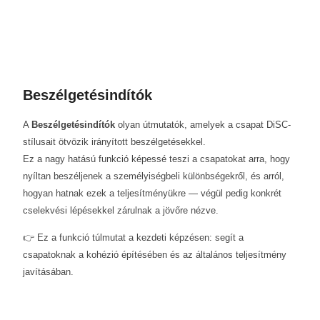
Beszélgetésindítók
A
Beszélgetésindítók
olyan útmutatók, amelyek a csapat DiSC-
stílusait ötvözik irányított beszélgetésekkel.
Ez a nagy hatású funkció képessé teszi a csapatokat arra, hogy
nyíltan beszéljenek a személyiségbeli különbségekről, és arról,
hogyan hatnak ezek a teljesítményükre — végül pedig konkrét
cselekvési lépésekkel zárulnak a jövőre nézve.
👉 Ez a funkció túlmutat a kezdeti képzésen: segít a
csapatoknak a kohézió építésében és az általános teljesítmény
javításában.