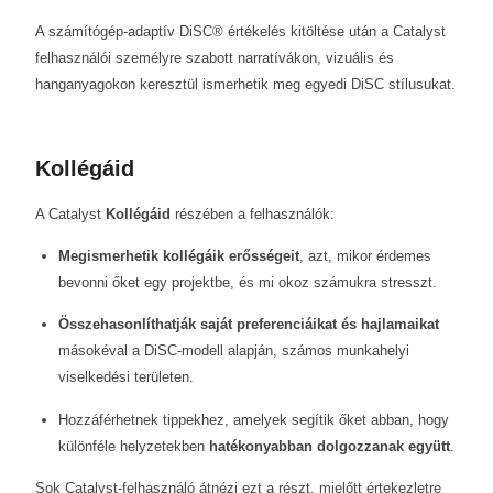
A számítógép-adaptív DiSC® értékelés kitöltése után a Catalyst
felhasználói személyre szabott narratívákon, vizuális és
hanganyagokon keresztül ismerhetik meg egyedi DiSC stílusukat.
Kollégáid
A Catalyst
Kollégáid
részében a felhasználók:
Megismerhetik kollégáik erősségeit
, azt, mikor érdemes
bevonni őket egy projektbe, és mi okoz számukra stresszt.
Összehasonlíthatják saját preferenciáikat és hajlamaikat
másokéval a DiSC-modell alapján, számos munkahelyi
viselkedési területen.
Hozzáférhetnek tippekhez, amelyek segítik őket abban, hogy
különféle helyzetekben
hatékonyabban dolgozzanak együtt
.
Sok Catalyst-felhasználó átnézi ezt a részt, mielőtt értekezletre