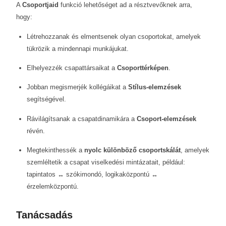
A
Csoportjaid
funkció lehetőséget ad a résztvevőknek arra,
hogy:
Létrehozzanak és elmentsenek olyan csoportokat, amelyek
tükrözik a mindennapi munkájukat.
Elhelyezzék csapattársaikat a
Csoporttérképen
.
Jobban megismerjék kollégáikat a
Stílus-elemzések
segítségével.
Rávilágítsanak a csapatdinamikára a
Csoport-elemzések
révén.
Megtekinthessék a
nyolc különböző csoportskálát
, amelyek
szemléltetik a csapat viselkedési mintázatait, például:
tapintatos ↔ szókimondó, logikaközpontú ↔
érzelemközpontú.
Tanácsadás