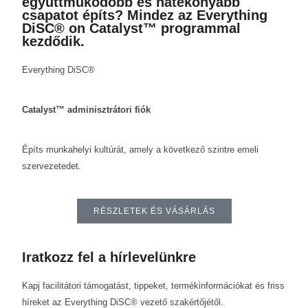
együttműködőbb és hatékonyabb
csapatot építs? Mindez az Everything
DiSC® on Catalyst™ programmal
kezdődik.
Everything DiSC®
Catalyst™ adminisztrátori fiók
Építs munkahelyi kultúrát, amely a következő szintre emeli
szervezetedet.
RÉSZLETEK ÉS VÁSÁRLÁS
Iratkozz fel a hírlevelünkre
Kapj facilitátori támogatást, tippeket, termékinformációkat és friss
híreket az Everything DiSC® vezető szakértőjétől.