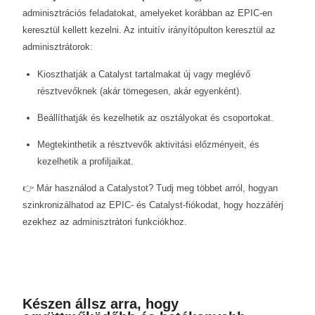
adminisztrációs feladatokat, amelyeket korábban az EPIC-en
keresztül kellett kezelni. Az intuitív irányítópulton keresztül az
adminisztrátorok:
Kioszthatják a Catalyst tartalmakat új vagy meglévő
résztvevőknek (akár tömegesen, akár egyenként).
Beállíthatják és kezelhetik az osztályokat és csoportokat.
Megtekinthetik a résztvevők aktivitási előzményeit, és
kezelhetik a profiljaikat.
👉 Már használod a Catalystot? Tudj meg többet arról, hogyan
szinkronizálhatod az EPIC- és Catalyst-fiókodat, hogy hozzáférj
ezekhez az adminisztrátori funkciókhoz.
Készen állsz arra, hogy