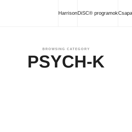
Harrison
DiSC® programok
Csapat
BROWSING CATEGORY
PSYCH-K