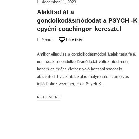
december 11, 2023
Alakítsd át a
gondolkodásmódodat a PSYCH -K
egyéni coachingon keresztül​
Share
Like this
Amikor elindulsz a gondolkodásmódod átalakítása felé,
nem csak a gondolkodásmódodat változtatod meg,
hanem az egész élethez való hozzáállásodat is
átalakítod. Ez az átalakulás mélyreható személyes
fejlődéshez vezethet, és a Psych-K…
READ MORE